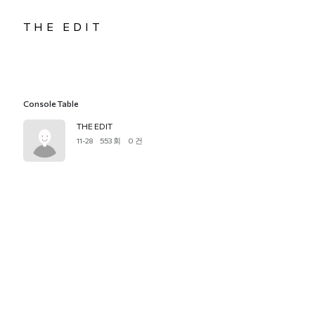
THE EDIT
Console Table
THE EDIT
11-28
553 회
0 건