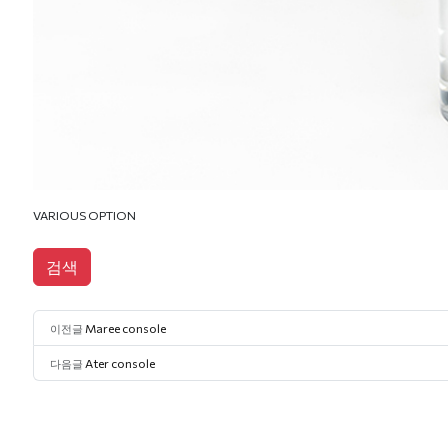
VARIOUS OPTION
검색
Maree console
이전글
Ater console
다음글