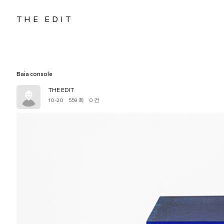
THE EDIT
Baia console
THE EDIT
10-20
559 회
0 건