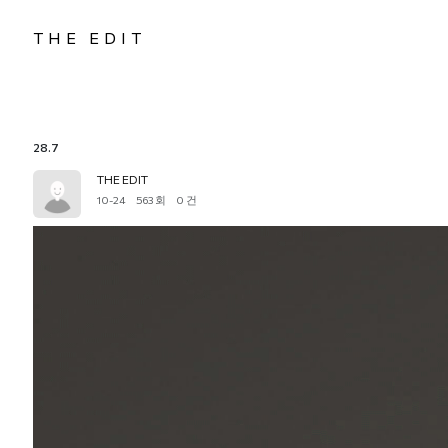
THE EDIT
28.7
THE EDIT
10-24
563 회
0 건